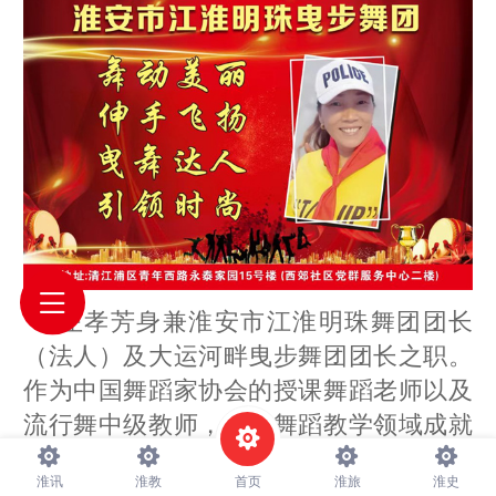
左孝芳身兼淮安市江淮明珠舞团团长
（法人）及大运河畔曳步舞团团长之职。
作为中国舞蹈家协会的授课舞蹈老师以及
流行舞中级教师，她在舞蹈教学领域成就
斐然。无论是中国古典舞、民族舞，还是
淮讯
淮教
首页
淮旅
淮史
现代舞，她皆能娴熟驾驭，而在曳步舞方