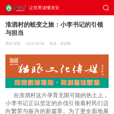
让世界读懂淮安
淮泗村的蜕变之旅：小李书记的引领
与担当
秀韵 楷雯
2024-08-04
来源：淮游网
在淮泗村这片孕育无限可能的热土上，
小李书记正以坚定的步伐引领着村民们迈
向繁荣与振兴的新篇章。为了更全面地展