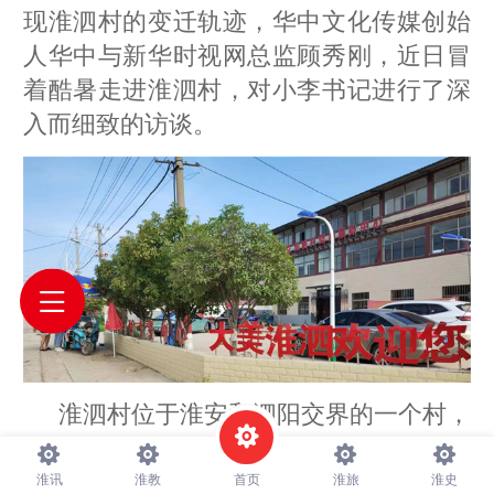
现淮泗村的变迁轨迹，华中文化传媒创始
人华中与新华时视网总监顾秀刚，近日冒
着酷暑走进淮泗村，对小李书记进行了深
入而细致的访谈。
淮泗村位于淮安和泗阳交界的一个村，
地势偏远。距离马头镇20公里，辖区2.5平
方公里，有6个村民小组，全村 2023人，
淮讯
淮教
首页
淮旅
淮史