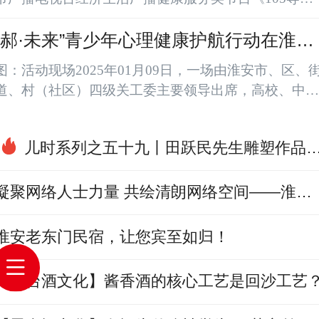
台》与《淮安城市网》健康联盟的紧密合作下精彩展
开。双方联合录制特别节目《走进大健康：聊聊生活与
“郝·未来”青少年心理健康护航行动在淮安
健康》，为广大市民带来了一场关于健康生活的知识盛
启动
图：活动现场2025年01月09日，一场由淮安市、区、
宴。节目中，《淮安城市网》总编辑、健康联盟主任李
道、村（社区）四级关工委主要领导出席，高校、中
将，健康联盟常务副主任、上海博恩堂董事长杨学禹，
学、小学三级学校领导参加，淮安区淮城街道“爱心人
健康联盟副主任、国家级青少年近视防控师杨国能，企
士”郝玉芳、李将、王爱兵发起的“郝·未来”青少年心理
业管理部...
儿时系列之五十九丨田跃民先生雕塑作品
健康护航行动，在淮安区圆满举行。图：淮安市关工委
赏(泥稿)
主任 刘学东淮安市关工委主任刘学东在出席活动中指
出：一、青少年心理健康是件大事，关系到淮安的未来
凝聚网络人士力量 共绘清朗网络空间——淮安
和希望；二、今天的活动是个好事，开启了家校社共
城市网总编辑李将担任市区两级网联会重要职
筑...
淮安老东门民宿，让您宾至如归！
【恩台酒文化】酱香酒的核心工艺是回沙工艺