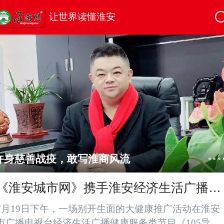
让世界读懂淮安
许身慈善战疫，敢写淮商风流
《淮安城市网》携手淮安经济生活广播共
推全民大健康活动
7月19日下午，一场别开生面的大健康推广活动在淮安
市广播电视台经济生活广播健康服务类节目《105导医