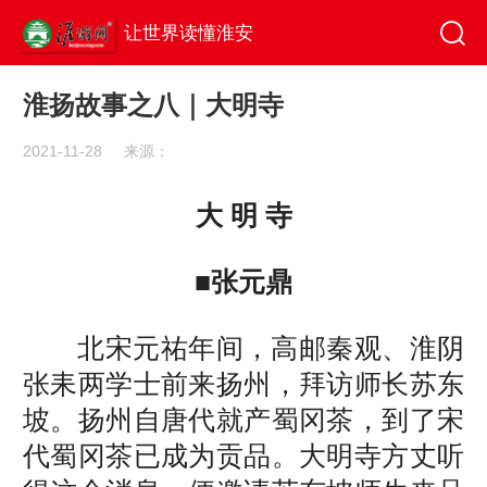
让世界读懂淮安
淮扬故事之八｜大明寺
2021-11-28
来源：
大 明 寺
■张元鼎
北宋元祐年间，高邮秦观、淮阴
张耒两学士前来扬州，拜访师长苏东
坡。扬州自唐代就产蜀冈茶，到了宋
代蜀冈茶已成为贡品。大明寺方丈听