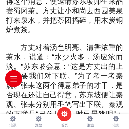
得这个消息，便邀请苏东坡师生来品
尝蜀冈茶。方丈让小和尚去西园美泉
打来泉水，并把茶团捣碎，用木炭铜
炉煮茶。
方丈对着汤色明亮、清香浓重的
茶水，说道：“水少火多，汤应浓而
淡。”苏东坡会意：“这是方丈出的上
联，要我们对下联。”为了考一考秦
观、张耒这两个得意弟子的才干，是
否现在还让自己得意，苏东坡便让秦
观、张耒分别用毛笔写出下联。秦观
的下联是“日前月后，时已晏犹明”；
张耒的下联是：“日前月后，天当暗
淮讯
淮教
首页
淮旅
淮史